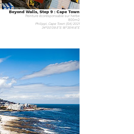
Beyond Walls, Step 9 : Cape Town
Peinture
écoresponsable
sur herbe
800m2
Philippi, Cape Town (SA) 2021
34°00'09.5"S 18°35'41.6"E