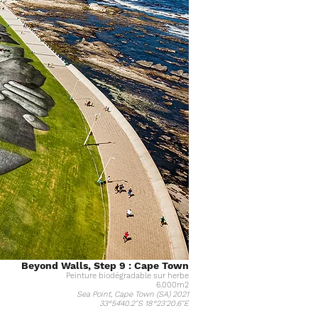
Beyond Walls, Step 9 : Cape Town
Peinture biodégradable sur herbe
6.000m2
Sea Point, Cape Town (SA) 2021
33°54'40.2"S 18°23'20.6"E