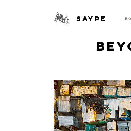
SAYPE
BIO
Bey