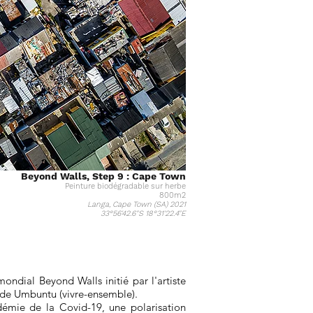
Beyond Walls, Step 9 : Cape Town
Peinture biodégradable sur herbe
800m2
Langa, Cape Town (SA) 2021
33°56'42.6"S 18°31'22.4"E
ndial Beyond Walls initié par l'artiste
it de Umbuntu (vivre-ensemble).
démie de la Covid-19, une polarisation