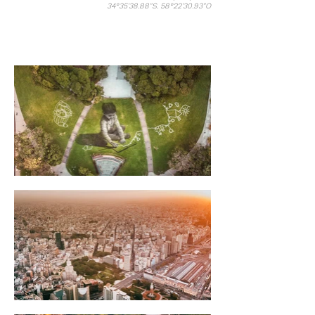
34°35'38.88"S. 58°22'30.93"O