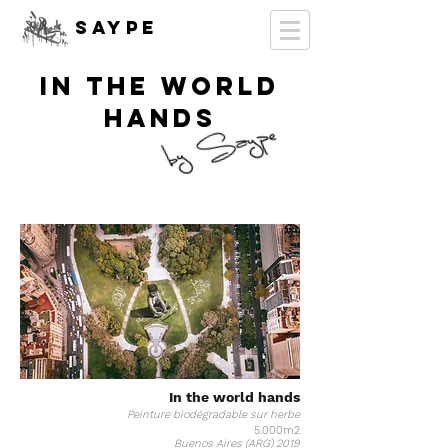
SAYPE
in the world
hands
In the wor
ld hands
Peinture biodégradable sur herbe
5.000m2
Buenos Aires (ARG) 2019