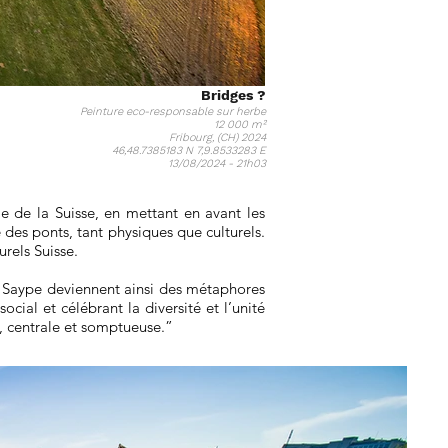
Bridges ?
Peinture eco-responsable sur herbe
12 000 m²
Fribourg, (CH) 2024
46,48.7385183 N 7,9.8533283 E
13/08/2024 - 21h03
lle de la Suisse, en mettant en avant les
e des ponts, tant physiques que culturels.
urels Suisse.
de Saype deviennent ainsi des métaphores
ocial et célébrant la diversité et l’unité
, centrale et somptueuse.”