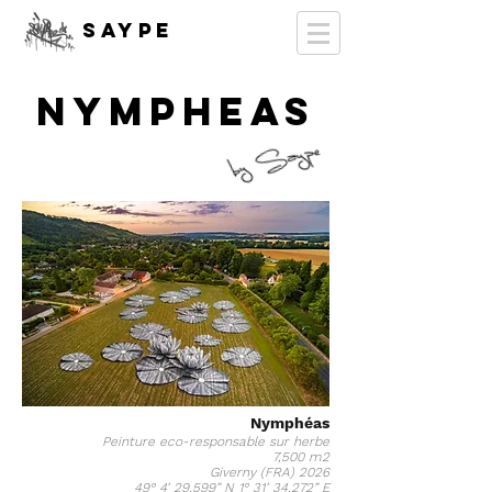
SAYPE
NYMPHEAS
Nymphéas
Peinture eco-responsable sur herbe
7,500 m2
Giverny (FRA) 2026
49° 4’ 29,599” N 1° 31’ 34,272” E