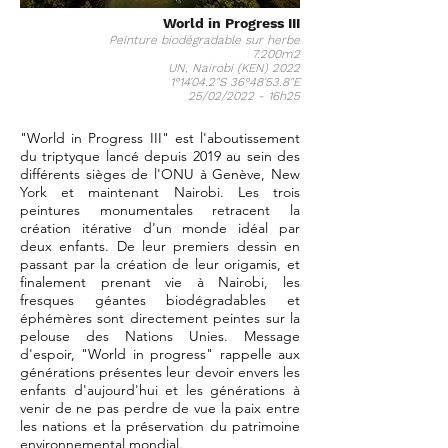
World in Progress III
Peinture biodégradable sur herbe
7.200m2
UN, Nairobi (KEN) 2022
1°14'04.2"S 36°48'53.8"E
25/02/2022 - 16h25
"World in Progress III" est l'aboutissement
du triptyque lancé depuis 2019 au sein des
différents sièges de l'ONU à Genève, New
York et maintenant Nairobi. Les trois
peintures monumentales retracent la
création itérative d'un monde idéal par
deux enfants. De leur premiers dessin en
passant par la création de leur origamis, et
finalement prenant vie à Nairobi, les
fresques géantes biodégradables et
éphémères sont directement peintes sur la
pelouse des Nations Unies. Message
d'espoir, "World in progress" rappelle aux
générations présentes leur devoir envers les
enfants d'aujourd'hui et les générations à
venir de ne pas perdre de vue la paix entre
les nations et la préservation du patrimoine
environnemental mondial.