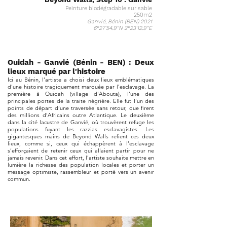
Peinture biodégradable sur sable
250m2
Ganvié, Bénin (BEN) 2021
6°27'54.9"N 2°23'12.9"E
Ouidah - Ganvié (Bénin - BEN) : Deux
lieux marqué par l'histoire
Ici au Bénin, l’artiste a choisi deux lieux emblématiques
d’une histoire tragiquement marquée par l’esclavage. La
première à Ouidah (village d’Abouta), l’une des
principales portes de la traite négrière. Elle fut l’un des
points de départ d’une traversée sans retour, que firent
des millions d’Africains outre Atlantique. Le deuxième
dans la cité lacustre de Ganvié, où trouvèrent refuge les
populations fuyant les razzias esclavagistes. Les
gigantesques mains de Beyond Walls relient ces deux
lieux, comme si, ceux qui échappèrent à l’esclavage
s’efforçaient de retenir ceux qui allaient partir pour ne
jamais revenir. Dans cet effort, l’artiste souhaite mettre en
lumière la richesse des population locales et porter un
message optimiste, rassembleur et porté vers un avenir
commun.