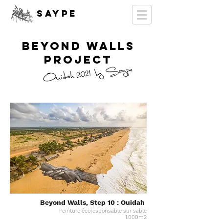
SAYPE
Beyond Walls
PROJECT
Beyond Walls, Step 10 : Ouidah
Peinture
écoresponsable
sur sable
1.000m2