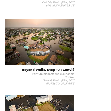
Ouidah, Bénin (BEN) 2021
6°19'46.2"N 2°07'58.4"E
Beyond Walls, Step 10 : Ganvié
Peinture biodégradable sur sable
250m2
Ganvié, Bénin (BEN) 2021
6°27'58.7"N 2°23'16.6"E