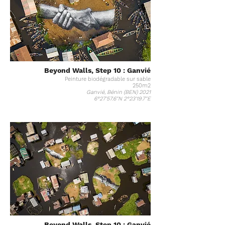
Beyond Walls, Step 10 : Ganvié
Peinture biodégradable sur sable
250m2
Ganvié, Bénin (BEN) 2021
6°27'57.6"N 2°23'19.7"E
Beyond Walls, Step 10 : Ganvié