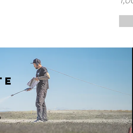
1,0
Z
te
d