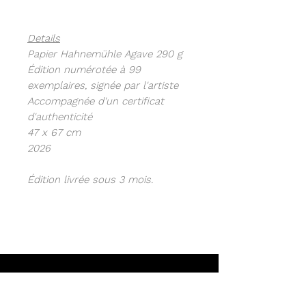
Details
Papier Hahnemühle Agave 290 g
Édition numérotée à 99
exemplaires, signée par l'artiste
Accompagnée d'un certificat
d'authenticité
47 x 67 cm
2026
Édition livrée sous 3 mois.
Newsletter
Restez informé sur les derniers