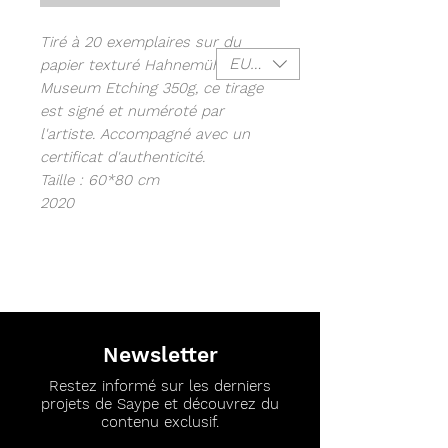
Tiré à 20 exemplaires sur du
EUR (€)
papier texturé Hahnemühle
Museum Etching 350g, ce tirage
est signé et numéroté par
l'artiste. Accompagné avec un
certificat d'authenticité.
Taille : 60*80 cm
2020
Newsletter
Restez informé sur les derniers
projets de Saype et découvrez du
contenu exclusif.