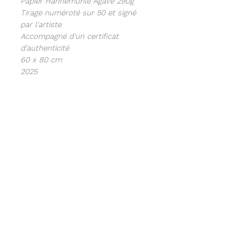
Papier Hahnemühle Agave 290g
Tirage numéroté sur 50 et signé
par l'artiste
Accompagné d'un certificat
d'authenticité
60 x 80 cm
2025
Newsletter
Restez informé sur les derniers
projets de Saype et découvrez du
contenu exclusif.
J’accepte les termes et conditions