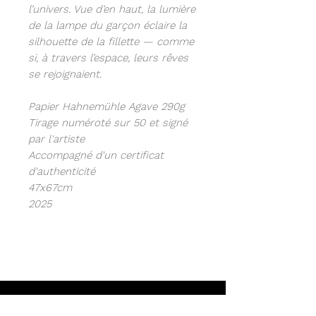
l’univers. Vue d’en haut, la lumière
de la lampe du garçon éclaire la
silhouette de la fillette — comme
si, à travers l’espace, leurs rêves
se rejoignaient.
Papier Hahnemühle Agave 290g
Tirage numéroté sur 50 et signé
par l'artiste
Accompagné d'un certificat
d'authenticité
47x67cm
2025
Newsletter