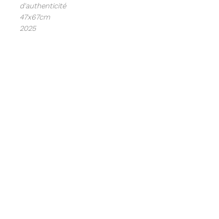
d'authenticité
47x67cm
2025
Newsletter
Restez informé sur les derniers
projets de Saype et découvrez du
contenu exclusif.
J’accepte les termes et conditions
S'abonner