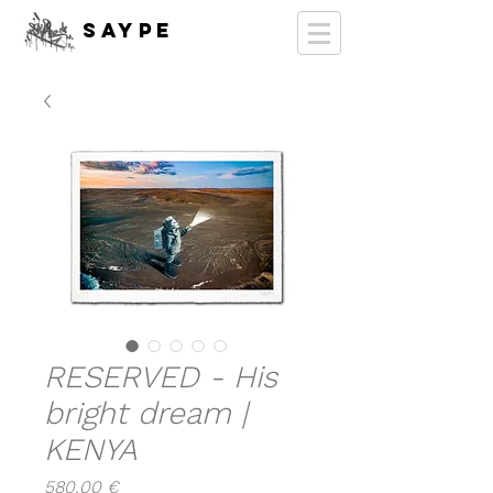
SAYPE
RESERVED - His
bright dream |
KENYA
Prix
580,00 €