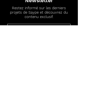
Newsletter
Restez informé sur les derniers
projets de Saype et découvrez du
contenu exclusif.
J’accepte les termes et conditions
S'abonner
SUIVEZ
l'artiste