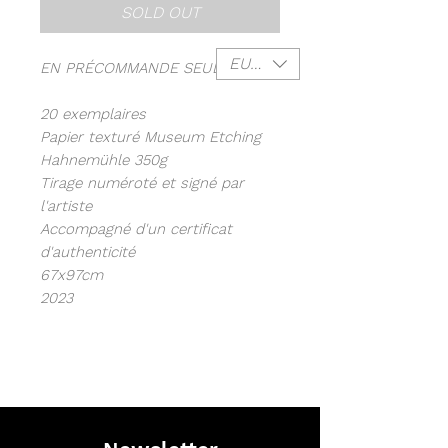
SOLD OUT
EUR (€)
EN PRÉCOMMANDE SEULEMENT
20 exemplaires
Papier texturé Museum Etching
Hahnemühle 350g
Tirage numéroté et signé par
l'artiste
Accompagné d'un certificat
d'authenticité
67x97cm
2023