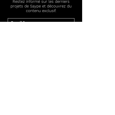
Restez informé sur les derniers
projets de Saype et découvrez du
contenu exclusif.
J’accepte les termes et conditions
S'abonner
SUIVEZ
l'artiste