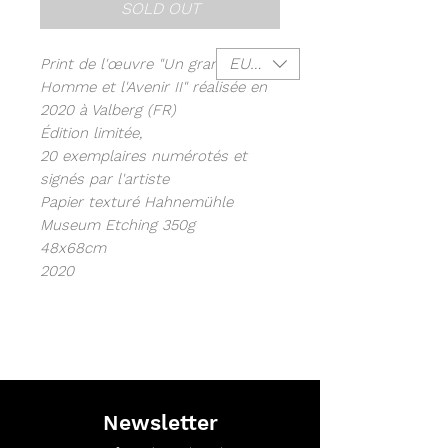
SOLD OUT
EUR (€)
Print de l'œuvre "Un grand
Homme et l'Avenir II" réalisée en
2020 à Valberg (FR)
Édition limitée,
20 exemplaires numérotés et
signés par l'artiste
Papier texturé Hahnemühle
Museum Etching 350g
48x68cm
2020
Newsletter