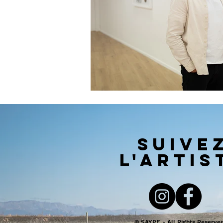
SUIVE
l'artis
© SAYPE - All Rights Reserve