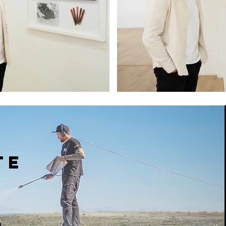
Z
te
d