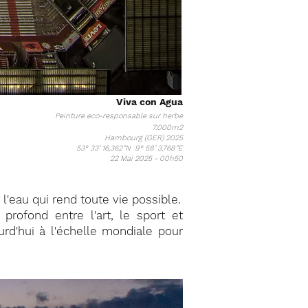
Viva con Agua
Peinture eco-responsable sur herbe
7.000m2
Hambourg (GER) 2025
53° 33’ 16,362”N 9° 58’ 3,768”E
22 Mai 2025 - 00h50
l'eau qui rend toute vie possible.
profond entre l'art, le sport et
urd'hui à l'échelle mondiale pour