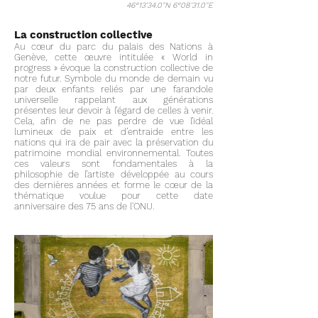
46°13'34.0"N 6°08'31.0"E
La construction collective
Au cœur du parc du palais des Nations à
Genève, cette œuvre intitulée « World in
progress » évoque la construction collective de
notre futur. Symbole du monde de demain vu
par deux enfants reliés par une farandole
universelle rappelant aux générations
présentes leur devoir à l’égard de celles à venir.
Cela, afin de ne pas perdre de vue l’idéal
lumineux de paix et d’entraide entre les
nations qui ira de pair avec la préservation du
patrimoine mondial environnemental. Toutes
ces valeurs sont fondamentales à la
philosophie de l’artiste développée au cours
des dernières années et forme le cœur de la
thématique voulue pour cette date
anniversaire des 75 ans de l'ONU.