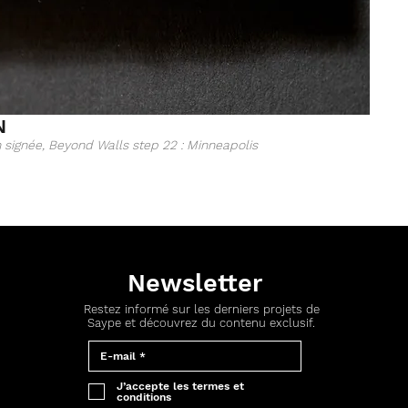
N
n signée, Beyond Walls step 22 : Minneapolis
Newsletter
Restez informé sur les derniers projets de
Saype et découvrez du contenu exclusif.
J’accepte les termes et
conditions