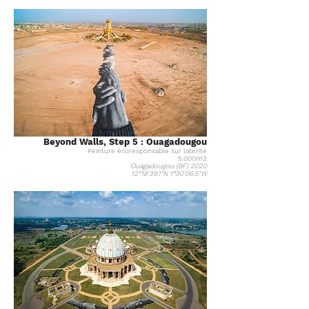
Beyond Walls, Step 5 : Ouagadougou
Peinture
écoresponsable
sur latérite
5.000m2
Ouagadougou (BF) 2020
12°18'39.1"N 1°30'06.5"W