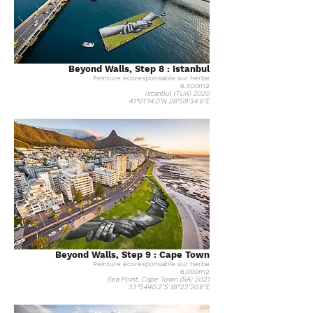
Beyond Walls, Step 8 : Istanbul
Peinture
écoresponsable
sur herbe
6.300m2
Istanbul (TUR) 2020
41°01'14.0"N 28°59'34.8"E
Beyond Walls, Step 9 : Cape Town
Peinture
écoresponsable
sur herbe
6.000m2
Sea Point, Cape Town (SA) 2021
33°54'40.2"S 18°23'20.6"E