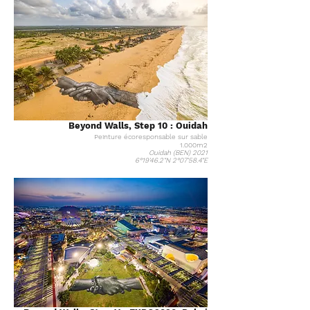
Beyond Walls, Step 10 : Ouidah
Peinture écoresponsable sur sable
1.000m2
Ouidah (BEN) 2021
6°19'46.2"N 2°07'58.4"E