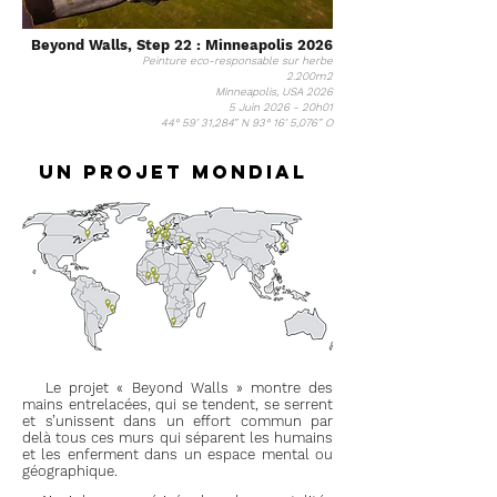
Beyond Walls, Step 22 : Minneapolis
2026
Peinture eco-responsable sur herbe
2.200m2
Minneapolis, USA 2026
5 Juin 2026 - 20h01
44° 59’ 31,284” N 93° 16’ 5,076” O
Un projet mondial
Le projet « Beyond Walls » montre des
mains entrelacées, qui se tendent, se serrent
et s’unissent dans un effort commun par
delà tous ces murs qui séparent les humains
et les enferment dans un espace mental ou
géographique.