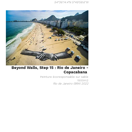
54°36'14.4"N 5°49'58.6"W
Beyond Walls, Step 15 : Rio de Janeiro -
Copacabana
Peinture écoresponsable sur sable
1500m2
Rio de Janeiro (BRA) 2022
22°57'58.6"S 43°10'28.0"W