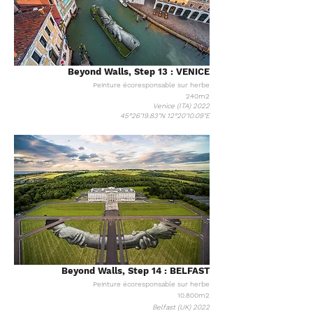
Beyond Walls, Step 13 : VENICE
Peinture
écoresponsable
sur herbe
240m2
Venice (ITA) 2022
45°26'19.83"N 12°20'10.09"E
Beyond Walls, Step 14 : BELFAST
Peinture
écoresponsable
sur herbe
10.800m2
Belfast (UK) 2022