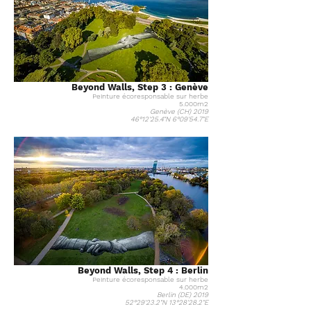
Beyond Walls, Step 3 : Genève
Peinture
écoresponsable
sur herbe
5.000m2
Genève (CH) 2019
46°12'25.4"N 6°09'54.7"E
Beyond Walls, Step 4 : Berlin
Peinture
écoresponsable
sur herbe
4.000m2
Berlin (DE) 2019
52°29'23.2"N 13°28'28.2"E