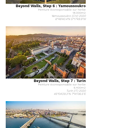
Beyond Walls, Step 6 : Yamoussoukro
Peinture
écoresponsable
sur herbe
18.000m2
Yamoussoukro (CIV) 2020
6°48'40.4"N 5°17'49.9"W
Beyond Walls, Step 7 : Turin
Peinture
écoresponsable
sur herbe
6.400m2
Turin (IT) 2020
45°04'29.3"N 7°41'06.5"E