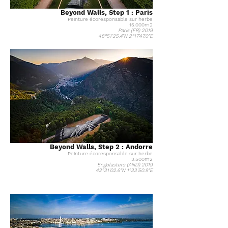
Beyond Walls, Step 1 : Paris
Peinture
écoresponsable
sur herbe
15.000m2
Paris (FR) 2019
48°51'25.4"N 2°17'47.0"E
Beyond Walls, Step 2 : Andorre
Peinture
écoresponsable
sur herbe
3.500m2
Engolasters (AND) 2019
42°31'02.6"N 1°33'50.9"E