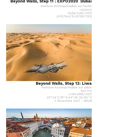
Beyond Walls, Step 11 : EXPO2020 Dubai
Peinture écoresponsable sur herbe
1.500m2
Dubai (UAE) 2021
24°57'44.5"N 55°09'17.9"E
Beyond Walls, Step 12: Liwa
Peinture écoresponsable sur sable
400 m2
LIWA (ARE) 2021
22° 54’ 5,79” N 54° 18’ 26,742” E
2 Novembre 2021 - 16h38